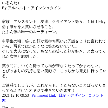
いるんだ）
By アルベルト・アインシュタイン
家族、アシスタント、友達、クライアント等々、１日１回は
必ず誰かを大笑いさせること。
たぶん僕の唯一のルーティーン。
中学生の頃、笑った顔が気持ち悪いと冗談交じりに言われて
から、写真ではかたくなに笑わないでいた。
そして大人になって、あなたの笑った顔が好き、と言ってく
れた女性と結婚した。
笑う門に、いくら待っても福が来なくたってかまわない。
とびっきりの気持ち悪い笑顔で、こっちから迎えに行ってや
る。
ご迷惑でしょうが、これからも、くだらないことばっかり言
ってるふざけたオヤジで生きていきます！
2021.12.10 09:53 |
Permanent Link
|
日記・デザイン
|
コメント
(0)