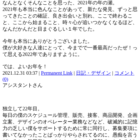
なんとなくそんなことを思った、2021年の年の瀬。
2021年も本当に色んなことがあって、新たな発見、ずっと思
ってきたことの確証、良き出会いと別れ、ここで終わるこ
と、ここから始まること、時々心が追いつかなくなるほど、
なんだかんだと目まぐるしい１年でした。
今年も本当にありがとうございました。
僕が大好きな人達にとって、今までで一番最高だったぜ！っ
て思える2022年でありますように。
では、よいお年を！
2021.12.31 03:37 |
Permanent Link
|
日記・デザイン
|
コメント
(0)
アシスタントさん
独立して22年目。
毎日の僕のスケジュール管理、販売、接客、商品開発、企画
立案、デザインのオペレーター業務などなど、破滅的に記憶
力の乏しい僕をサポートするために常に同行し、募集要項に
書いてなかったことばっかりやらされてるのに、愚痴を言う