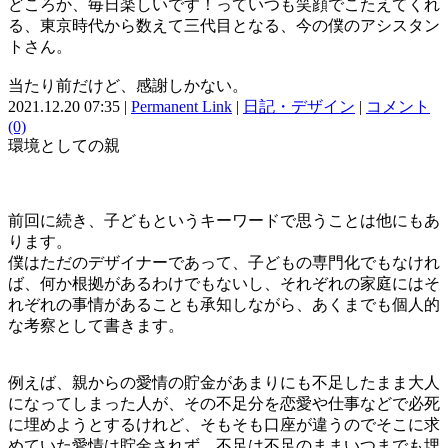
どころか、毎日楽しいです！っていつも笑顔でこたえてくれ
る、東京時代から数えて三代目となる、今の僕のアシスタン
トさん。
当たり前だけど、感謝しかない。
2021.12.20 07:35 |
Permanent Link
|
日記・デザイン
|
コメント
(0)
環境としての親
前回に続き、子どもというキーワードで思うことは他にもあ
ります。
僕はただのデザイナーであって、子どもの専門化でもなけれ
ば、何か根拠があるわけでもないし、それぞれの家庭にはそ
れぞれの事情があることも承知しながら、あくまでも個人的
な考察として書きます。
例えば、親からの愛情の貯金があまりにも不足したまま大人
になってしまった人が、その不足分を恋愛や仕事などで必死
に埋めようとするけれど、そもそも口座が違うのでそこに求
めていた愛情は貯金されず、不足は不足のままいつまでも埋