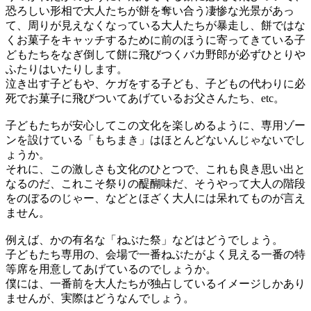
恐ろしい形相で大人たちが餅を奪い合う凄惨な光景があっ
て、周りが見えなくなっている大人たちが暴走し、餅ではな
くお菓子をキャッチするために前のほうに寄ってきている子
どもたちをなぎ倒して餅に飛びつくバカ野郎が必ずひとりや
ふたりはいたりします。
泣き出す子どもや、ケガをする子ども、子どもの代わりに必
死でお菓子に飛びついてあげているお父さんたち、etc。
子どもたちが安心してこの文化を楽しめるように、専用ゾー
ンを設けている「もちまき」はほとんどないんじゃないでし
ょうか。
それに、この激しさも文化のひとつで、これも良き思い出と
なるのだ、これこそ祭りの醍醐味だ、そうやって大人の階段
をのぼるのじゃー、などとほざく大人には呆れてものが言え
ません。
例えば、かの有名な「ねぶた祭」などはどうでしょう。
子どもたち専用の、会場で一番ねぶたがよく見える一番の特
等席を用意してあげているのでしょうか。
僕には、一番前を大人たちが独占しているイメージしかあり
ませんが、実際はどうなんでしょう。