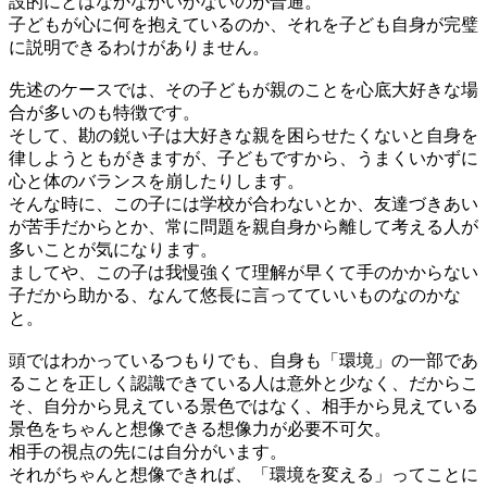
設的にとはなかなかいかないのが普通。
子どもが心に何を抱えているのか、それを子ども自身が完璧
に説明できるわけがありません。
先述のケースでは、その子どもが親のことを心底大好きな場
合が多いのも特徴です。
そして、勘の鋭い子は大好きな親を困らせたくないと自身を
律しようともがきますが、子どもですから、うまくいかずに
心と体のバランスを崩したりします。
そんな時に、この子には学校が合わないとか、友達づきあい
が苦手だからとか、常に問題を親自身から離して考える人が
多いことが気になります。
ましてや、この子は我慢強くて理解が早くて手のかからない
子だから助かる、なんて悠長に言ってていいものなのかな
と。
頭ではわかっているつもりでも、自身も「環境」の一部であ
ることを正しく認識できている人は意外と少なく、だからこ
そ、自分から見えている景色ではなく、相手から見えている
景色をちゃんと想像できる想像力が必要不可欠。
相手の視点の先には自分がいます。
それがちゃんと想像できれば、「環境を変える」ってことに